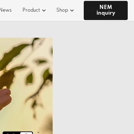
NEM
 News
Product
Shop
Contact Us
Inquiry