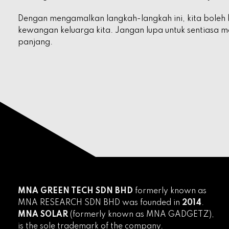
Dengan mengamalkan langkah-langkah ini, kita boleh b
kewangan keluarga kita. Jangan lupa untuk sentiasa m
panjang.
MNA GREEN TECH SDN BHD
formerly known as
MNA RESEARCH SDN BHD was founded in
2014
.
MNA SOLAR
(formerly known as MNA GADGETZ),
is the sole trademark of the company.