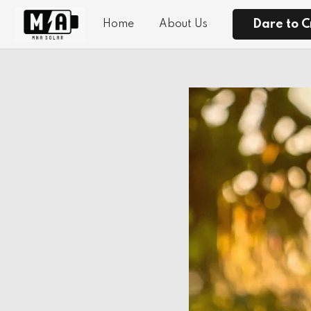
Dare to C
Home
About Us