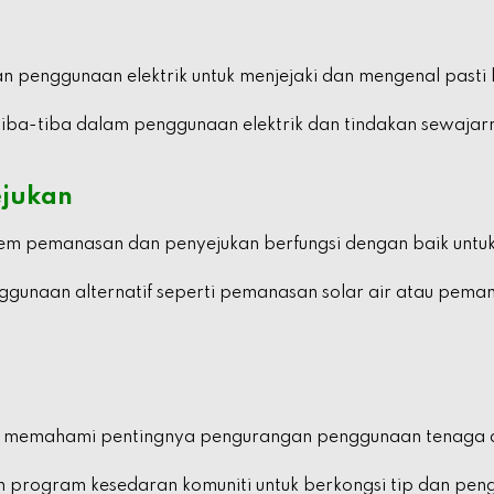
n penggunaan elektrik untuk menjejaki dan mengenal past
iba-tiba dalam penggunaan elektrik dan tindakan sewajar
ejukan
tem pemanasan dan penyejukan berfungsi dengan baik untuk
gunaan alternatif seperti pemanasan solar air atau pem
uk memahami pentingnya pengurangan penggunaan tenaga 
an program kesedaran komuniti untuk berkongsi tip dan pe